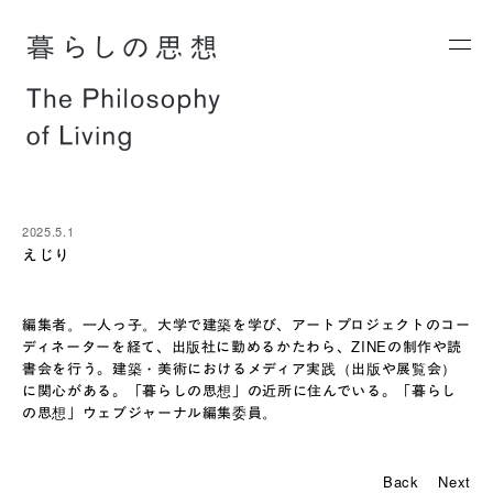
2025.5.1
えじり
編集者。一人っ子。大学で建築を学び、アートプロジェクトのコー
ディネーターを経て、出版社に勤めるかたわら、ZINEの制作や読
書会を行う。建築・美術におけるメディア実践（出版や展覧会）
に関心がある。「暮らしの思想」の近所に住んでいる。「暮らし
の思想」ウェブジャーナル編集委員。
P
Back
Next