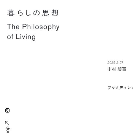
2025.2.27
中村 碧宙
ブックディレ
P
o
s
t
n