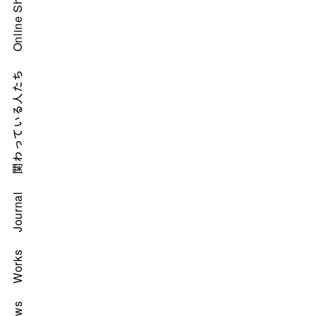
Online Shop
a
v
i
g
a
t
関わっている人たち
i
o
n
Journal
Works