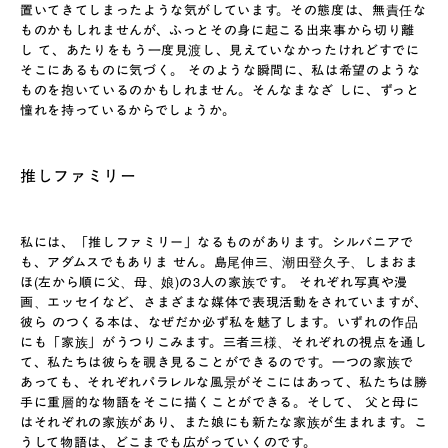
置いてきてしまったような気がしています。その態度は、無責任な
ものかもしれませんが、ふっとその身に起こる出来事から切り離
し て、あたりをもう一度見渡し、見えていなかったけれどすでに
そこにあるものに気づく。 そのような瞬間に、私は希望のような
ものを抱いているのかもしれません。そんなまなざ しに、ずっと
憧れを持っているからでしょうか。
推しファミリー
私には、「推しファミリー」なるものがあります。シルバニアで
も、アダムスでもありま せん。島尾伸三、潮田登久子、しまおま
ほ(左から順に父、母、娘)の3人の家族です。 それぞれ写真や漫
画、エッセイなど、さまざまな媒体で表現活動をされていますが、
彼ら のつくる本は、なぜだか必ず私を魅了します。いずれの作品
にも「家族」がうつりこみます。三者三様、それぞれの視点を通し
て、私たちは彼らを覗き見ることができるのです。一つの家族で
あっても、それぞれパラレルな風景がそこにはあって、私たちは勝
手に重層的な物語をそこに描くことができる。そして、 父と母に
はそれぞれの家族があり、また娘にも新たな家族が生まれます。こ
うして物語は、どこまでも広がっていくのです。