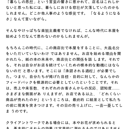
「暮らしの思想」という言葉の響きに惹かれて、店名はこれしか
ないと思った私には、暮らしにおける悲壮が欠落していたのかも
しれません。どこか他人事のような感覚です。 「なるようになる
さ」なんて言いながら。
そんなやけっぱちな楽観主義者でなければ、こんな時代に本屋を
始めようだなんて思わないのかもしれませんが。
もちろんこの時代に、この商店街で本屋をすることに、大義名分
をいただいていないわけ ではありません。お店を始める理由を聞
かれたら、紙の本の未来や、商店街との関係を話 します。それで
も、それは自分がお店を続けていくための根本的な動機にはなら
ないのだ と思います。そこには「承認される過程」が必要でし
た。つまり、自分たちが掲げた目標・目的に対して、なんらかの
フィードバックを根源的に必要としていたということです。それ
は、売上や来客数、それぞれのお客さんからの反応、認知度……
さまざまな側面があ りえますが、お店である以上、「どれくらい
商品が売れたのか」というところは、最終的 に結果として私たち
の前に現実を突きつけます。その日の売り上げに、一喜一憂してし
ま うのです。
クライアントワークである場合には、本やお花が求められると
き、基本的にそれらの効果 は定量的に測れるものではありません