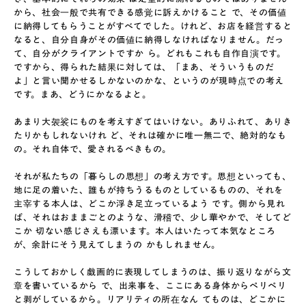
から、社会一般で共有できる感覚に訴えかけること で、その価値
に納得してもらうことがすべてでした。けれど、お店を経営すると
なると、自分自身がその価値に納得しなければなりません。だっ
て、自分がクライアントですか ら。どれもこれも自作自演です。
ですから、得られた結果に対しては、「まあ、そういうものだ
よ」と言い聞かせるしかないのかな、というのが現時点での考え
です。まあ、どうにかなるよと。
あまり大袈裟にものを考えすぎてはいけない。ありふれて、ありき
たりかもしれないけれ ど、それは確かに唯一無二で、絶対的なも
の。それ自体で、愛されるべきもの。
それが私たちの「暮らしの思想」の考え方です。思想といっても、
地に足の着いた、誰もが持ちうるものとしているものの、それを
主宰する本人は、どこか浮き足立っているよう です。側から見れ
ば、それはおままごとのような、滑稽で、少し華やかで、そしてど
こか 切ない感じさえも漂います。本人はいたって本気なところ
が、余計にそう見えてしまうの かもしれません。
こうしておかしく戯画的に表現してしまうのは、振り返りながら文
章を書いているから で、出来事を、ここにある身体からペリペリ
と剥がしているから。リアリティの所在なん てものは、どこかに