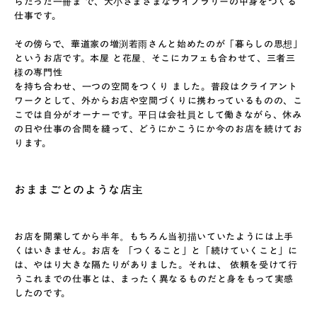
らたった一冊ま で、大小さまざまなライブラリーの中身をつくる
仕事です。
その傍らで、華道家の増渕若雨さんと始めたのが「暮らしの思想」
というお店です。本屋 と花屋、そこにカフェも合わせて、三者三
様の専門性
を持ち合わせ、一つの空間をつくり ました。普段はクライアント
ワークとして、外からお店や空間づくりに携わっているものの、こ
こでは自分がオーナーです。平日は会社員として働きながら、休み
の日や仕事の合間を縫って、どうにかこうにか今のお店を続けてお
ります。
おままごとのような店主
お店を開業してから半年。もちろん当初描いていたようには上手
くはいきません。お店を 「つくること」と「続けていくこと」に
は、やはり大きな隔たりがありました。それは、 依頼を受けて行
うこれまでの仕事とは、まったく異なるものだと身をもって実感
したのです。