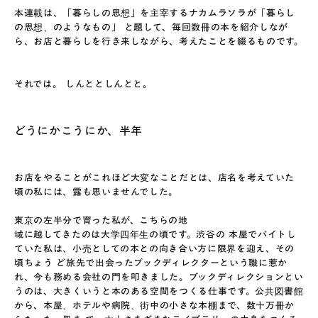
本連載は、「暮らしの思想」を主宰するナカムラソラが「暮らし
の思想、のようなもの」 と題して、毎回数冊の本を紹介しなが
ら、お店と暮らしを行き来しながら、考えたことを綴るものです。
それでは。 しんととしんとと。
どうにかこうにか、半年
お店をやることがこれほど大変なことだとは、店名を考えていた
頃の私には、露も思いませんでした。
東京の左半分で育った私が、こちらの地
域に越してきたのは大学四年生の頃です。渋谷の 本屋でバイトし
ていた私は、小売としての本との向き合い方に限界を迎え、その
頃ちょう ど旅先で出会ったブックディレクターという職に惹か
れ、今も務める会社の門を叩きました。ブックディレクションとい
うのは、大きくいうと本のある空間をつくる仕事です。公共図書館
から、本屋、ホテルや病院、街中の小さな本棚まで、数十万冊か