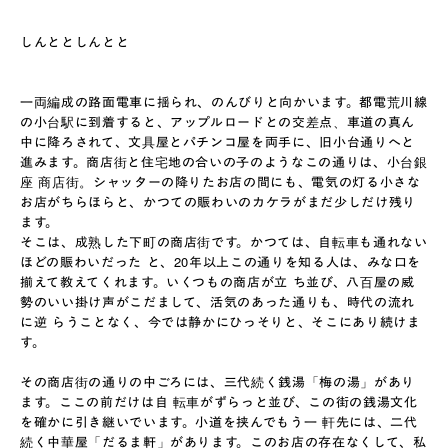
しんととしんとと
一両編成の路面電車に揺られ、のんびりと向かいます。都電荒川線
の小台駅に到着すると、アップルロードとの交差点、車道の真ん
中に降ろされて、文具屋とパチンコ屋を両手に、旧小台通りへと
進みます。商店街と住宅地の合いの子のようなこの通りは、小台銀
座 商店街。シャッターの降りたお店の間にも、電気の灯る小さな
お店がちらほらと、かつての賑わいのカケラがまだ少しだけ残り
ます。
そこは、成熟した下町の商店街です。かつては、自転車も通れない
ほどの賑わいだった と、20年以上この通りを知る人は、みな口を
揃えて教えてくれます。いくつもの商店が立 ち並び、八百屋の威
勢のいい掛け声がこだまして、活気のあった通りも、時代の流れ
に逆 らうことなく、今では静かにひっそりと、そこにあり続けま
す。
その商店街の通りの中ごろには、三代続く銭湯「梅の湯」があり
ます。ここの前だけは自 転車がずらっと並び、この街の銭湯文化
を確かに引き継いでいます。小道を挟んでもう一 軒先には、二代
続く中華屋「だるま軒」があります。このお店の存在なくして、私