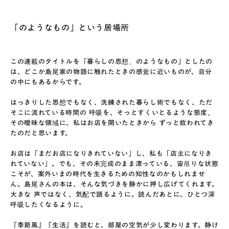
「のようなもの」という居場所
この連載のタイトルを「暮らしの思想、のようなもの」としたの
は、どこか島尾家の物語に触れたときの感覚に近いものが、自分
の中にもあるからです。
はっきりした思想でもなく、洗練された暮らし術でもなく、ただ
そこに流れている時間の 呼吸を、そっとすくいとるような態度。
その曖昧な領域に、私はお店を開いたときから ずっと救われてき
たのだと思います。
お店は「まだお店になりきれていない」し、私も「店主になりき
れていない」。でも、その未完成のまま漂っている、宙吊りな状態
こそが、案外いまの時代を生きるための知性なのかもしれませ
ん。島尾さんの本は、そんな気づきを静かに押し広げてくれます。
大きな 声ではなく、気配で語るように。読んだあとに、ひとつ深
呼吸したくなるように。
『季節風』『生活』を読むと、部屋の空気が少し変わります。静け