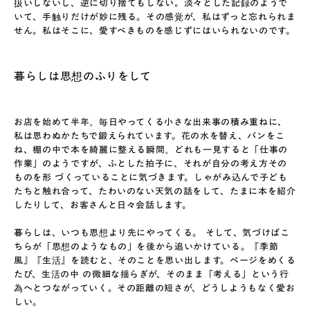
扱いしないし、逆に切り捨てもしない。淡々とした記録のようで
いて、手触りだけが妙に残る。その感覚が、私はずっと忘れられま
せん。私はそこに、愛すべきものを感じずにはいられないのです。
暮らしは思想のふりをして
お店を始めて半年。毎日やってくる小さな出来事の積み重ねに、
私は思わぬかたちで鍛えられています。花の水を替え、パンをこ
ね、棚の中で本を綺麗に整える瞬間。どれも一見すると「仕事の
作業」のようですが、ふとした拍子に、それが自分の考え方その
ものを形 づくっていることに気づきます。しゃがみ込んで子ども
たちと触れ合って、たわいのない天気の話をして、たまに本を紹介
したりして、お客さんと日々会話します。
暮らしは、いつも思想より先にやってくる。 そして、気づけばこ
ちらが「思想のようなもの」を後から追いかけている。『季節
風』『生活』を読むと、そのことを思い出します。ページをめくる
たび、生活の中 の微細な揺らぎが、そのまま「考える」という行
為へとつながっていく。その距離の短さが、どうしようもなく愛お
しい。