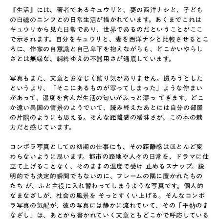
『生活』には、著者であるキュウリと、妻の西洋ナシと、子ども
の白磁のニンフとの日常生活が描かれています。あくまでこれは
キュウリから見た日常であり、世界であるのだということがここ
で示されます。自分をキュウリと、妻を西洋ナシと比較させるとこ
ろに、作家の自意識と自己卑下を抱えながらも、どこかいやらし
さとは無縁な、純粋ゆえの不器用さが通底しています。
写真もまた、文章とおなじく飾り気がありません。撮ろうとした
というより、「そこにあるものが写ってしまった」ような佇まい
があって、湿度を含んだ生活の匂いがふっと漂っ てきます。どこ
か遠い異国の情景のようでいて、読み終えたあとには自分の部屋
の片隅のようにも思える。そんな距離感の曖昧さが、この本の魅
力だと感じています。
コンポラ写真としての初期の仕事にも、その距離感はほとんど変
わらないように思います。都市の路地や人々の日常を、ドラマに仕
立て上げることなく、そのままの温度で受け 止めるスナップ。説
明的でも決定的瞬間でもないのに、フレームの隅に置かれたもの
たち が、ふと主役に入れ替わってしまうような写真です。個人的
なまなざしが、社会の風景を そっとすくい上げる。そんなコンポ
ラ写真の気配が、彼の写真には静かに流れていて、その「平熱のま
なざし」は、あとから書かれていく文章ともどこかで呼応している